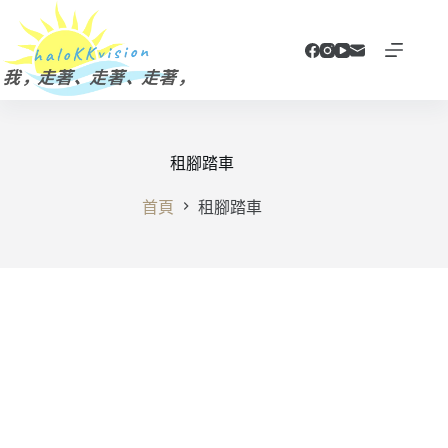
跳
至
主
要
內
容
租腳踏車
首頁
租腳踏車