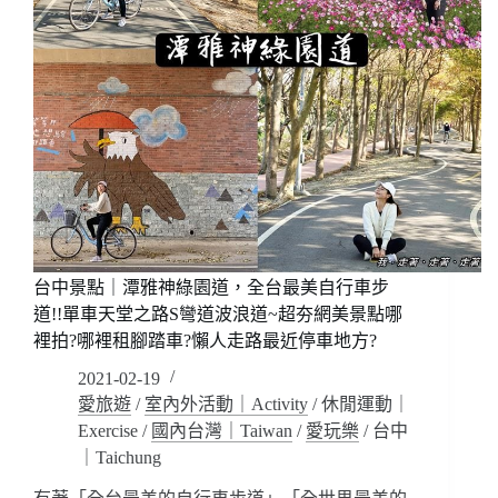
台中景點｜潭雅神綠園道，全台最美自行車步
道!!單車天堂之路S彎道波浪道~超夯網美景點哪
裡拍?哪裡租腳踏車?懶人走路最近停車地方?
2021-02-19
愛旅遊
/
室內外活動｜Activity
/
休閒運動｜
Exercise
/
國內台灣｜Taiwan
/
愛玩樂
/
台中
｜Taichung