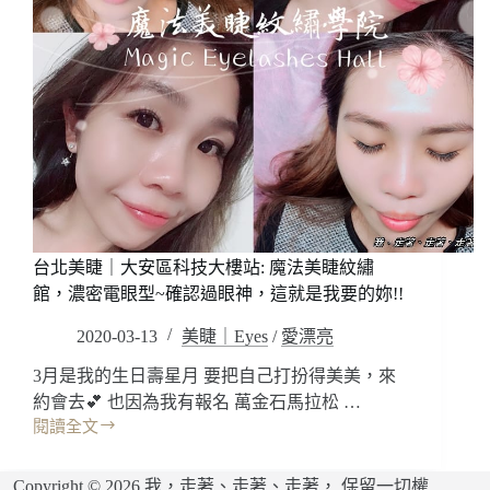
薦
睫
(讀
獨
者
特
優
YY
惠)
睫
毛，
自
然
濃
密
方
台北美睫｜大安區科技大樓站: 魔法美睫紋繡
便
快
館，濃密電眼型~確認過眼神，這就是我要的妳!!
速
2020-03-13
美睫｜Eyes
/
愛漂亮
趕
時
3月是我的生日壽星月 要把自己打扮得美美，來
間
約會去💕 也因為我有報名 萬金石馬拉松 …
也
閱讀全文
可
台
以
北
很
美
Copyright © 2026 我，走著、走著、走著， 保留一切權