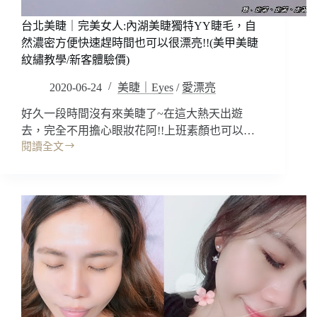
一
次
台北美睫｜完美女人:內湖美睫獨特YY睫毛，自
霧
然濃密方便快速趕時間也可以很漂亮!!(美甲美睫
眉
紋繡教學/新客體驗價)
經
驗
2020-06-24
美睫｜Eyes
/
愛漂亮
分
享，
好久一段時間沒有來美睫了~在這大熱天出遊
台
去，完全不用擔心眼妝花阿!!上班素顏也可以…
北
閱讀全文
東
台
區
北
霧
美
眉
睫
推
｜
薦/
完
半
美
永
女
久
人:
霧
內
眉
湖
推
美