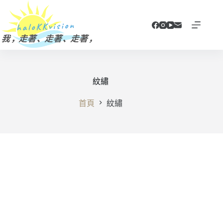
跳
至
主
要
內
容
紋繡
首頁
紋繡