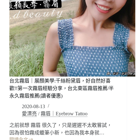
台北霧眉｜展顏美學:千絲粉黛眉，好自然好喜
歡!!第一次霧眉經驗分享，台北東區霧眉推薦/半
永久霧眉推薦(讀者優惠)
2020-08-13
愛漂亮
/
霧眉｜Eyebrow Tattoo
之前就想 霧眉 很久了，只是遲遲不太敢嘗試，
因為很怕霧成蠟筆小新，也因為我本身就…
閱讀全文