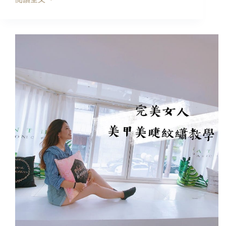
台
北
霧
眉
｜
展
顏
美
學:
千
絲
粉
黛
眉，
好
自
然
好
喜
歡!!
第