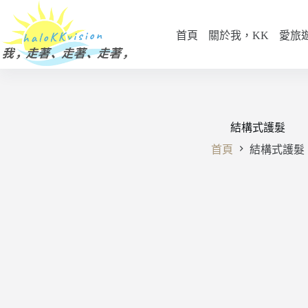
跳
至
首頁
關於我，KK
愛旅
主
要
內
容
結構式護髮
首頁
結構式護髮