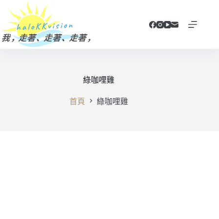
跳
至
主
要
內
容
綠咖哩雞
首頁
綠咖哩雞