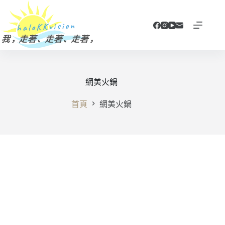
跳
至
主
要
內
容
網美火鍋
首頁
網美火鍋