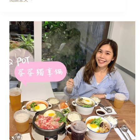
台
北
美
食
｜
撈
啥
鍋
物，
質
感
文
青
裝
潢
挺
美
的
耶
~
當
月