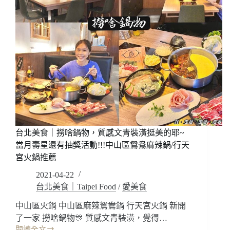
台北美食｜撈啥鍋物，質感文青裝潢挺美的耶~
當月壽星還有抽獎活動!!!中山區鴛鴦麻辣鍋/行天
宮火鍋推薦
2021-04-22
台北美食｜Taipei Food
/
愛美食
中山區火鍋 中山區麻辣鴛鴦鍋 行天宮火鍋 新開
了一家 撈啥鍋物🎊 質感文青裝潢，覺得…
閱讀全文