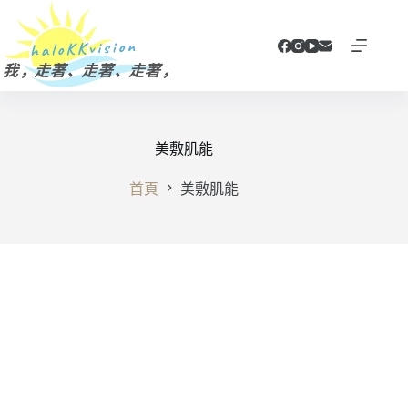
跳
至
主
要
內
容
美敷肌能
首頁
美敷肌能