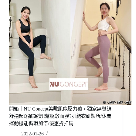
力
肌
褲
能
+運
運
動
動
內
服
衣
裝，
背
好
心
穿
~
嗎?
肌
微
能
壓
衣
力
研
包
製
覆
所/
好
優
穿
惠
顯
開箱｜NU Concept美敷肌能壓力褲，獨家無縫線
折
瘦
舒適超Q彈顯瘦!!幫腿敷面膜?肌能衣研製所/休閒
扣
提
運動機能循環加倍/優惠折扣碼
碼
臀!
2022-01-26
美