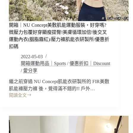
看
也
顯
白!
開箱｜NU Concept美敷肌能運動服裝，好穿嗎?
包
微壓力包覆好穿顯瘦提臀!美膚循環加倍!後交叉
覆
運動內衣(胭脂霧紅)/壓力褲肌能衣研製所/優惠折
提
扣碼
臀
顯
2022-05-03
瘦
開箱運動用品｜Sports
/
優惠折扣｜Discount
減
/
愛分享
壓!!
我
繼之前穿過 NU Concept肌能衣研製所的 FIR美敷
的
肌能褲壓力褲 後，覺得滿不錯的!! 戶外…
百
閱讀全文
開
岳
箱
爬
｜
山
NU
穿
Concept
搭
美
壓
敷