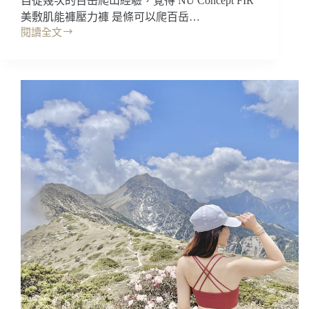
自從幾次的百岳爬山經驗，覺得 NU Concept FIR
美敷肌能褲壓力褲 是條可以爬百岳…
閱讀全文
開
箱
｜
NU
Concept
美
敷
肌
能
運
動
服
裝
(沉
澱
藍
色)，
拍
照
好