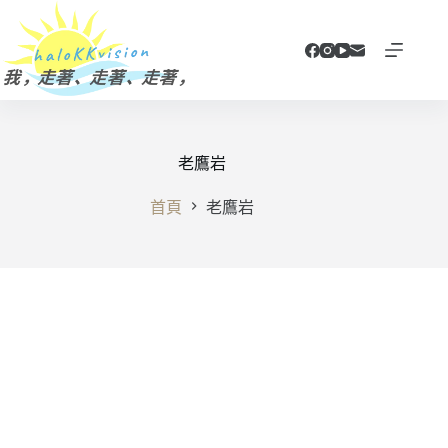
跳
至
主
要
內
容
老鷹岩
首頁
老鷹岩