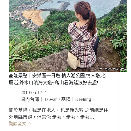
基隆景點｜安樂區一日遊:情人湖公園,情人塔,老
鷹岩,外木山濱海大道~爬山看海踏浪好去處!
2019-05-17
國內台灣｜Taiwan
/
基隆｜Keelung
關於基隆，我是在地人，也是觀光客 之前總是往
外地縣市跑，但當你 走著、走著、走著…
閱讀全文
基