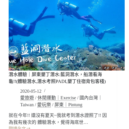
潛水體驗｜屏東墾丁潛水:藍洞潛水，船潛看海
龜!!(體驗潛水,潛水考照PADI,墾丁住宿背包客棧)
2020-05-12
愛旅遊
/
休閒運動｜Exercise
/
國內台灣｜
Taiwan
/
愛玩樂
/
屏東｜Pintung
就在今年!! 還沒有夏天~我就考到潛水證照了!! 因
為我有幾次的 體驗潛水，覺得海底世…
閱讀全文