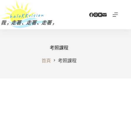
跳
至
主
要
內
容
考照課程
首頁
考照課程