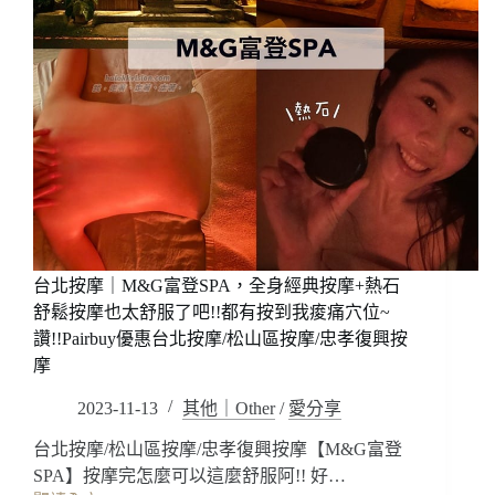
台北按摩｜M&G富登SPA，全身經典按摩+熱石
舒鬆按摩也太舒服了吧!!都有按到我痠痛穴位~
讚!!Pairbuy優惠台北按摩/松山區按摩/忠孝復興按
摩
2023-11-13
其他｜Other
/
愛分享
台北按摩/松山區按摩/忠孝復興按摩【M&G富登
SPA】按摩完怎麼可以這麼舒服阿!! 好…