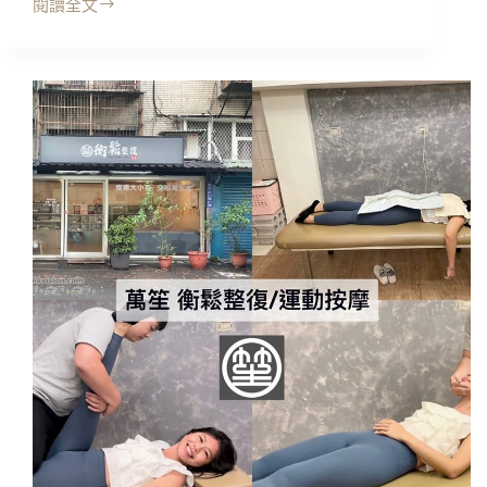
閱讀全文
台
北
按
摩
｜
M&G
富
登
SPA，
全
身
經
典
按
摩
+熱
石
舒
鬆
按
摩