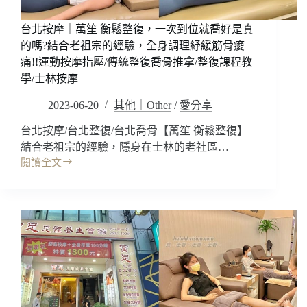
也
太
台北按摩｜萬笙 衡鬆整復，一次到位就喬好是真
舒
服
的嗎?結合老祖宗的經驗，全身調理紓緩筋骨痠
了
痛!!運動按摩指壓/傳統整復喬骨推拿/整復課程教
吧!!
學/士林按摩
都
有
2023-06-20
其他｜Other
/
愛分享
按
台北按摩/台北整復/台北喬骨【萬笙 衡鬆整復】
到
我
結合老祖宗的經驗，隱身在士林的老社區…
痠
閱讀全文
台
痛
北
穴
按
位
摩
~
｜
讚!!Pairbuy
萬
優
笙
惠
衡
台
鬆
北
整
按