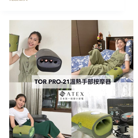
身
台
調
北
理
按
紓
摩
緩
｜
筋
富
骨
足
痠
足
痛!!
體
運
養
動
生
按
會
摩
館，
指
按
壓/
完
傳
全
統
身
整
輕
復
飄
喬
飄!!
骨
舒
推
壓