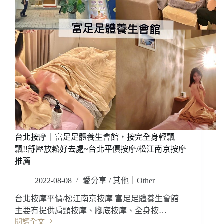
復，
摩/
一
松
次
山
到
區
位
按
就
摩/
喬
忠
好
孝
是
復
真
興
的
按
嗎?
摩
結
台北按摩｜富足足體養生會館，按完全身輕飄
合
飄!!舒壓放鬆好去處~台北平價按摩/松江南京按摩
老
推薦
祖
宗
2022-08-08
愛分享
/
其他｜Other
的
經
台北按摩平價/松江南京按摩 富足足體養生會館
驗，
主要有提供肩頸按摩、腳底按摩、全身按…
全
閱讀全文