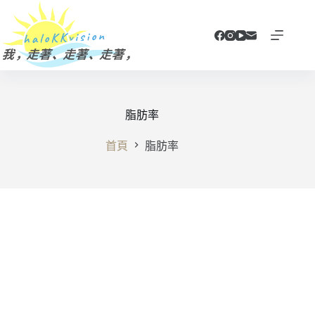
跳
至
主
要
內
容
脂肪率
首頁
脂肪率