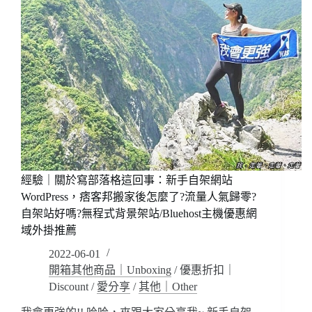
經驗｜關於寫部落格這回事：新手自架網站
WordPress，痞客邦搬家後怎麼了?流量人氣歸零?
自架站好嗎?無程式背景架站/Bluehost主機優惠網
域外掛推薦
2022-06-01
開箱其他商品｜Unboxing
/
優惠折扣｜
Discount
/
愛分享
/
其他｜Other