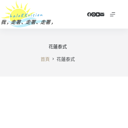
跳
至
主
要
內
容
花蓮泰式
首頁
花蓮泰式