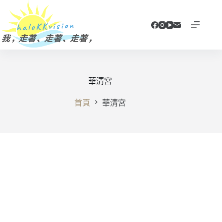
跳
至
主
要
內
容
華清宮
首頁
華清宮