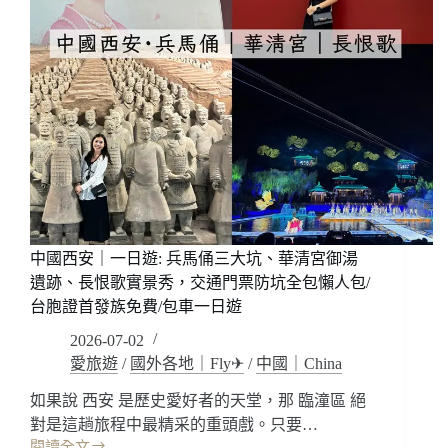
中國西安｜一日遊: 兵馬俑三大坑、華清宮御湯
遺跡、長恨歌實景秀，交通門票防坑全包懶人包/
台胞證首發族免費/包車一日遊
2026-07-02
愛旅遊
/
國外各地｜Fly✈
/
中國｜China
如果說 西安 是歷史愛好者的天堂，那 臨潼區 絕
對是這趟旅程中最精采的重頭戲。只要…
閱讀全文