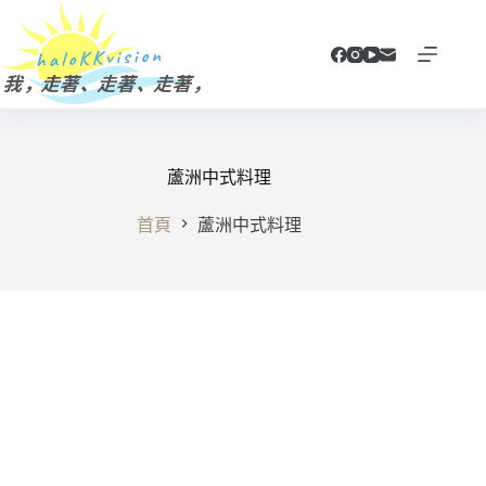
跳
至
主
要
內
容
蘆洲中式料理
首頁
蘆洲中式料理