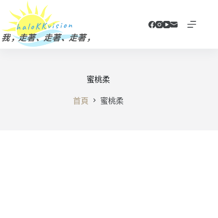
跳
至
主
要
內
容
蜜桃柔
首頁
蜜桃柔