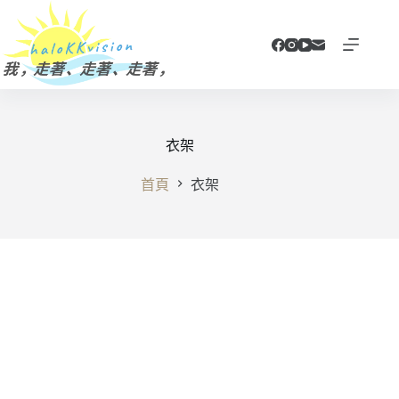
跳
至
主
要
內
容
衣架
首頁
衣架