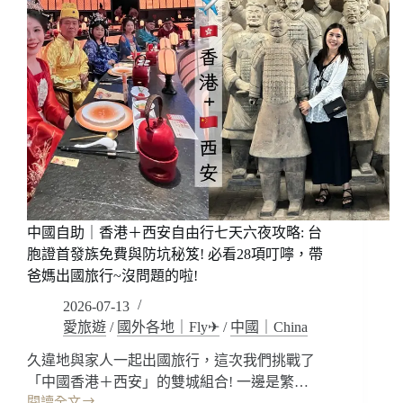
中國自助｜香港＋西安自由行七天六夜攻略: 台
胞證首發族免費與防坑秘笈! 必看28項叮嚀，帶
爸媽出國旅行~沒問題的啦!
2026-07-13
愛旅遊
/
國外各地｜Fly✈
/
中國｜China
久違地與家人一起出國旅行，這次我們挑戰了
「中國香港＋西安」的雙城組合! 一邊是繁…
閱讀全文