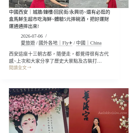
店)
:
中國西安｜城牆/鐘樓/回民街/永興坊~還有必逛的
隱
匿
盒馬鮮生超市吃海鮮~體驗5元摔碗酒，把好運財
於
運通通摔出來!
十
2026-07-06
三
愛旅遊
/
國外各地｜Fly✈
/
中國｜China
朝
古
西安這座十三朝古都，隨便走，都覺得很有古代
都
感~上次和大家分享了歷史大景點及古裝打…
的
閱讀全文
現
中
代
國
美
西
學，
安
高
｜
CP
城
值
牆/
入
鐘
住
樓/
空
回
間!
民