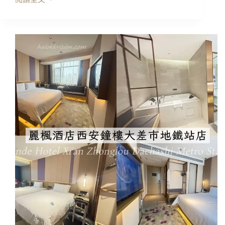
中
國
自
助
｜
香
港
＋
西
安
自
由
行
七
天
六
夜
攻
略:
台
胞