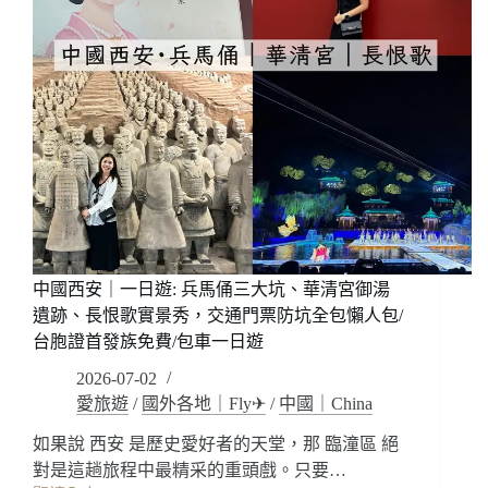
早
街/
餐
永
豐
興
富!
坊
3
~
種
還
房
有
型
必
開
逛
箱
的
~
盒
馬
中國西安｜一日遊: 兵馬俑三大坑、華清宮御湯
鮮
生
遺跡、長恨歌實景秀，交通門票防坑全包懶人包/
超
台胞證首發族免費/包車一日遊
市
2026-07-02
吃
愛旅遊
/
國外各地｜Fly✈
/
中國｜China
海
鮮
如果說 西安 是歷史愛好者的天堂，那 臨潼區 絕
~
對是這趟旅程中最精采的重頭戲。只要…
體