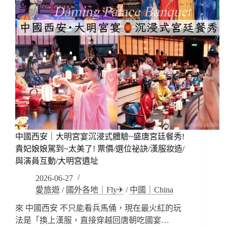
發
沉
族
浸
免
式
費/
盛
包
宴!
車
大
一
唐
日
不
遊
夜
城
~
越
夜
中國西安｜大明宮宴沉浸式體驗~盛唐宮廷餐秀!
越
嗨、
貴妃娘娘駕到~太美了! 票價/選位祕訣/漢服妝造/
大
與演員互動/大明宮遺址
雁
2026-06-27
塔
愛旅遊
/
國外各地｜Fly✈
/
中國｜China
音
樂
來 中國西安 不只能看兵馬俑，現在最火紅的玩
噴
法是「換上漢服，直接穿越回唐朝吃國宴…
泉