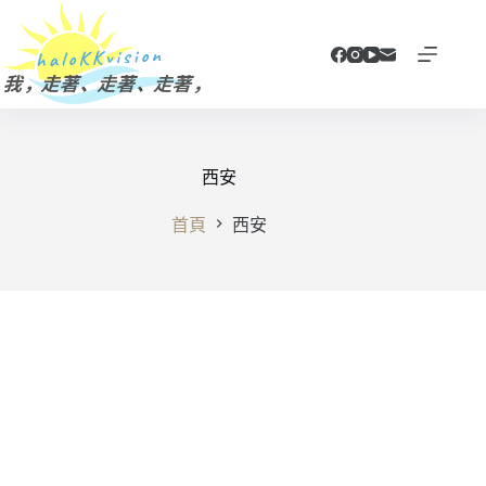
跳
至
主
要
內
容
西安
首頁
西安