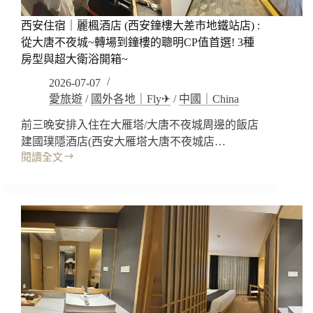
證
首
西安住宿｜麗楓酒店 (西安鐘樓大差市地鐵站店) :
發
從大唐不夜城~轉場到鐘樓的聰明CP值首選! 3種
族
房型與超大衛浴開箱~
免
費
2026-07-07
與
愛旅遊
/
國外各地｜Fly✈
/
中國｜China
防
坑
前三晚安排入住在大雁塔/大唐不夜城周邊的飯店
秘
建國璞隱酒店(西安大雁塔大唐不夜城店…
笈!
閱讀全文
必
西
看
安
28
住
項
宿
叮
｜
嚀，
麗
帶
楓
爸
酒
媽
店
出
(西
國
安