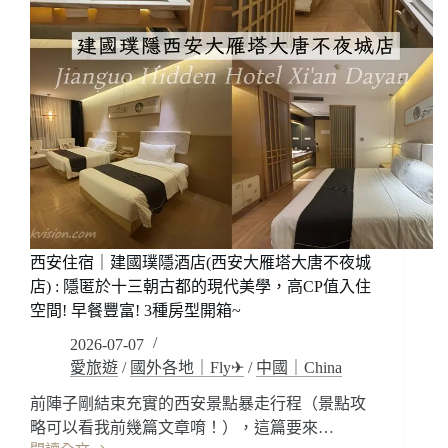
旅
鐘
行
樓
~
大
沒
差
問
市
題
地
的
鐵
啦!
站
店)
:
從
大
西安住宿｜建國璞隱酒店(西安大雁塔大唐不夜城
唐
不
店) : 隱匿於十三朝古都的現代美學，高CP值入住
夜
空間! 早餐豐富! 3種房型開箱~
城
2026-07-07
~
轉
愛旅遊
/
國外各地｜Fly✈
/
中國｜China
場
前陣子剛結束充實的西安景點暴走行程（景點攻
到
略可以看我前幾篇文章唷！），這篇要來…
鐘