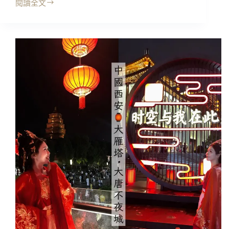
驗
閱讀全文
中
5
國
元
西
摔
安
碗
｜
酒，
一
把
日
好
遊:
運
兵
財
馬
運
俑
通
三
通
大
摔
坑、
出
華
來!
清
宮
御
湯
遺
跡、