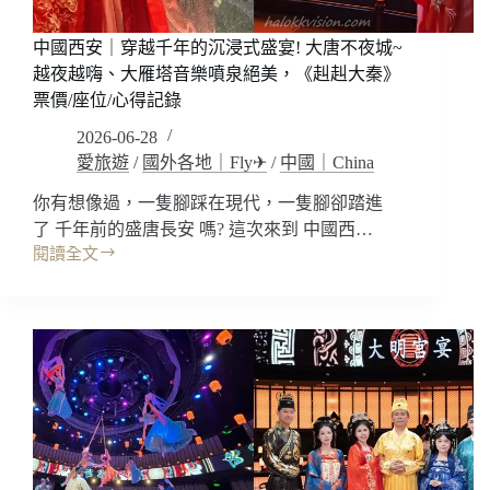
長
恨
中國西安｜穿越千年的沉浸式盛宴! 大唐不夜城~
歌
越夜越嗨、大雁塔音樂噴泉絕美，《赳赳大秦》
實
票價/座位/心得記錄
景
秀，
2026-06-28
交
愛旅遊
/
國外各地｜Fly✈
/
中國｜China
通
門
你有想像過，一隻腳踩在現代，一隻腳卻踏進
票
了 千年前的盛唐長安 嗎? 這次來到 中國西…
防
閱讀全文
坑
中
全
國
包
西
懶
安
人
｜
包/
穿
台
越
胞
千
證
年
首
的