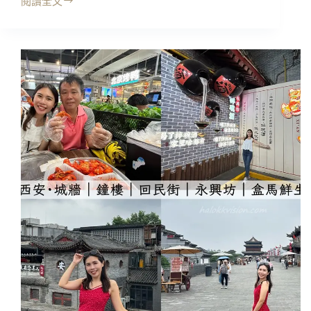
樓
閱讀全文
西
的
安
聰
住
明
宿
CP
｜
值
建
首
國
選!
璞
3
隱
種
酒
房
店
型
(西
與
安
超
大
大
雁
衛
塔
浴
大
開
唐
箱
~
不
夜
城