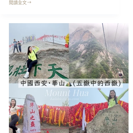
閱讀全文
絕
中
美，
國
《赳
西
赳
安
大
｜
秦》
大
票
明
價/
宮
座
宴
位/
沉
心
浸
得
式
記
體
錄
驗
~
盛
唐
宮
廷
餐
秀!