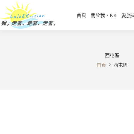
跳
至
首頁
關於我，KK
愛旅
主
要
內
容
西屯區
首頁
西屯區