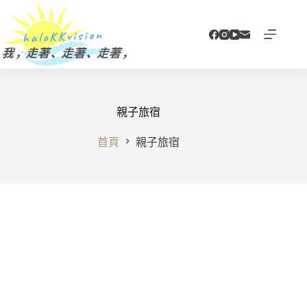
跳
至
主
要
內
容
親子旅宿
首頁
親子旅宿