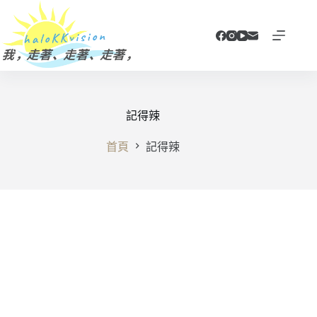
跳
至
主
要
內
容
記得辣
首頁
記得辣