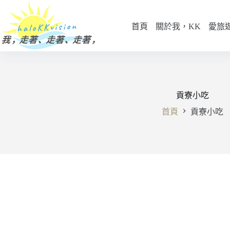
跳
至
首頁
關於我，KK
愛旅
主
要
內
容
貢寮小吃
首頁
貢寮小吃