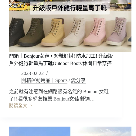
國
超
際
多!
品
可
牌
訂
泳
製!
衣/
不
游
管
泳
是
潛
開箱｜Bonjour女鞋，短靴好搭! 防水加工! 升級版
小
水
胸
戶外健行輕量馬丁靴Outdoor Boots/休閒日常穿搭
配
大
件/Marium
2023-02-22
奶
泳
開箱運動用品｜Sports
/
愛分享
棉
衣
花
優
之前就有注意到在網路很有名氣的 Bonjour女鞋
糖
惠)
了!! 看很多網友推薦 Bonjour女鞋 舒適…
女
閱讀全文
孩，
開
穿
箱
起
｜
Bonjour
來
女
安