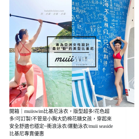
品
牌
牌，
(男
平
女
價
泳
泳
衣
衣
泳
好
褲/
穿
兒
耐
童
用
泳
也
衣/
好
國
看!!
際
連
品
身
牌
競
泳
賽
衣/
開箱｜muiiswim比基尼泳衣，版型超多!花色超
款
游
泳
多!可訂製!不管是小胸大奶棉花糖女孩，穿起來
泳
衣
安全舒適也穩定~衝浪泳衣/運動泳衣/muii seaside
潛
超
比基尼專賣優惠
水
多