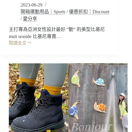
配
2023-06-29
款
件/Marium
開箱運動用品｜Sports
/
優惠折扣｜Discount
式
泳
~
/
愛分享
衣
讓
優
你
主打專為亞洲女性設計最好 “動” 的美型比基尼
惠)
感
muii seaside 比基尼專賣…
到
閱讀全文
開
物
箱
超
｜
所
muiiswim
值!!
比
(男
基
女
尼
泳
泳
衣
衣，
泳
版
褲/
型
兒
超
童
多!
泳
花
衣/
色