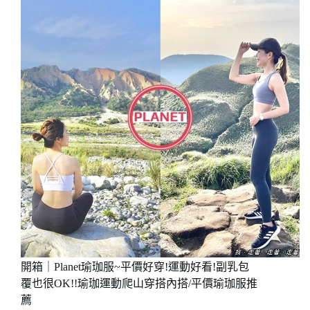
鞋，
全
短
舒
靴
適
好
也
搭!
穩
防
定
~
水
衝
加
浪
工!
泳
升
衣/
級
運
版
動
戶
泳
外
衣/muii
健
seaside
行
比
輕
基
量
尼
開箱｜Planet瑜珈服~平價好穿!運動好看!副乳包
馬
專
丁
覆也很OK!!瑜珈運動爬山穿搭內搭/平價瑜珈服推
賣
靴
薦
優
Outdoor