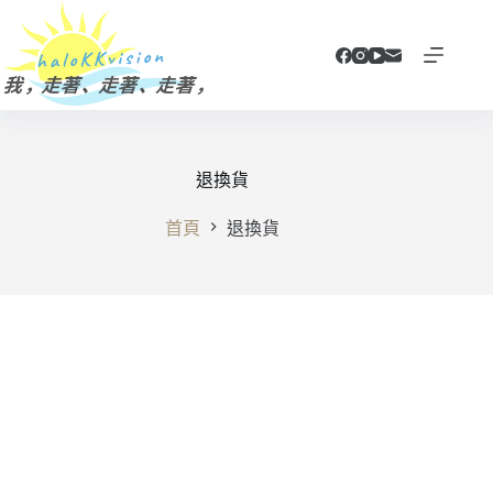
跳
至
主
要
內
容
退換貨
首頁
退換貨