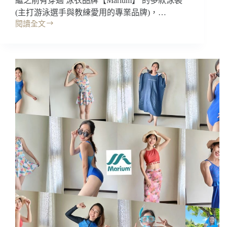
繼之前有穿過 泳衣品牌【Marium】 的多款泳裝
(主打游泳選手與教練愛用的專業品牌)，…
閱讀全文
開
箱
｜
Marium
游
泳
品
牌，
平
價
比
基
尼!
多
件
式
泳
裝
藍