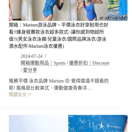
白
配
色
好
開箱｜Marium游泳品牌，平價泳衣好穿耐用也好
夏
天!
看!!連身競賽款泳衣超多款式~讓你感到物超所
拍
值!!(男女泳衣泳褲/兒童泳衣/國際品牌泳衣/游泳
照
潛水配件/Marium泳衣優惠)
好
2024-07-24
看
開箱運動用品｜Sports
/
優惠折扣｜Discount
好
顯
/
愛分享
白
~
推薦平價 泳衣品牌 Marium 😍 覺得還滿不錯看的
競
耶! 風格是比較美式、運動健康青春洋…
賽
閱讀全文
開
款
箱
泳
｜
裝
Marium
專
游
業
泳
品