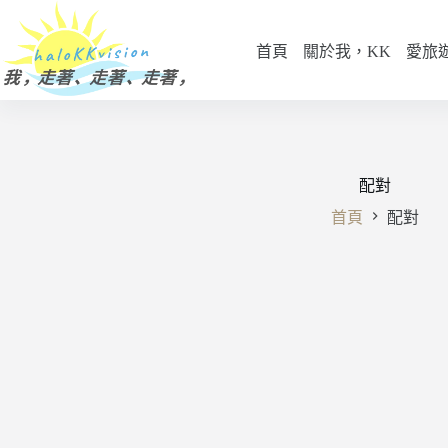
跳
至
首頁
關於我，KK
愛旅
主
要
內
容
配對
首頁
配對