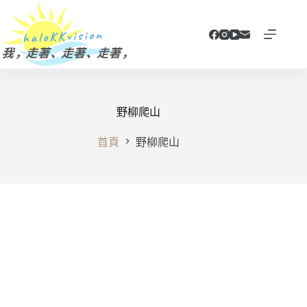
跳
至
主
要
內
容
野柳爬山
首頁
野柳爬山