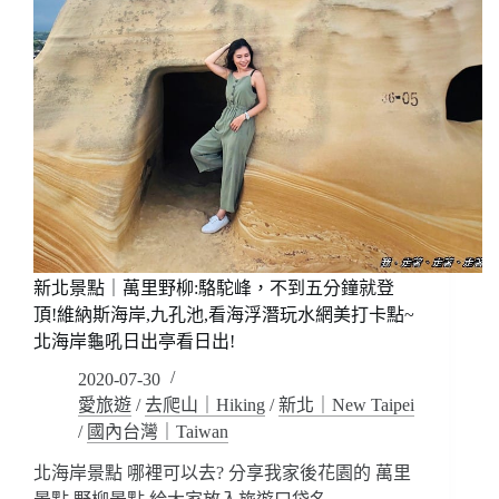
新北景點｜萬里野柳:駱駝峰，不到五分鐘就登
頂!維納斯海岸,九孔池,看海浮潛玩水網美打卡點~
北海岸龜吼日出亭看日出!
2020-07-30
愛旅遊
/
去爬山｜Hiking
/
新北｜New Taipei
/
國內台灣｜Taiwan
北海岸景點 哪裡可以去? 分享我家後花園的 萬里