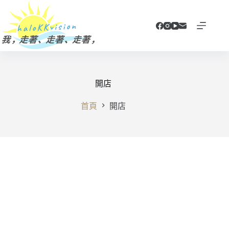
跳
至
主
要
內
容
開店
首頁
開店