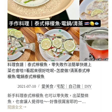
料理食譜｜泰式檸檬魚，零失敗作法簡單快速上
菜也會哇!!看起來很好吃呢~怎麼做?清蒸泰式檸
檬魚/電鍋泰式檸檬魚
2021-07-10
愛美食
/
宅配｜自己做｜DIY
新手料理泰式檸檬魚 也可以零失敗，出菜整條
魚，也會讓人覺得哇～~好像很厲害耶的一…
閱讀全文
料