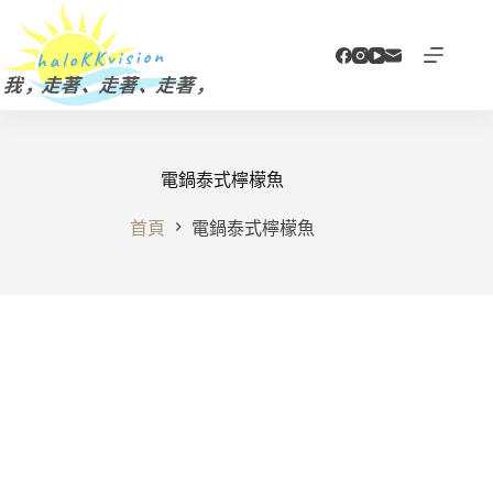
跳
至
主
要
內
容
電鍋泰式檸檬魚
首頁
電鍋泰式檸檬魚