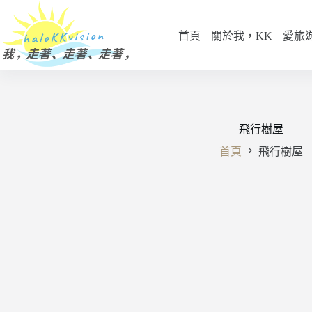
跳
至
首頁
關於我，KK
愛旅
主
要
內
容
飛行樹屋
首頁
飛行樹屋