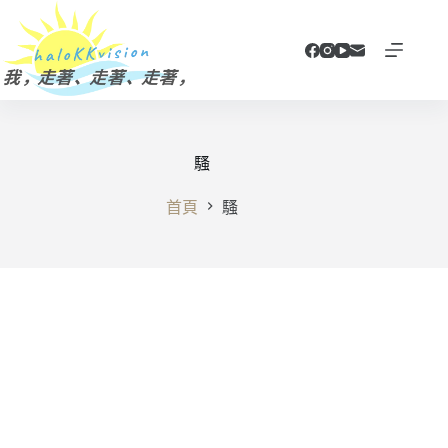
跳
至
主
要
內
容
騷
首頁
騷