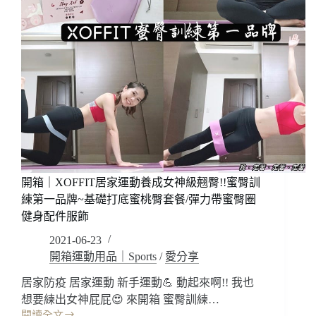
開箱｜XOFFIT居家運動養成女神級翹臀!!蜜臀訓
練第一品牌~基礎打底蜜桃臀套餐/彈力帶蜜臀圈
健身配件服飾
2021-06-23
開箱運動用品｜Sports
/
愛分享
居家防疫 居家運動 新手運動💪 動起來啊!! 我也
想要練出女神屁屁😍 來開箱 蜜臀訓練…
閱讀全文