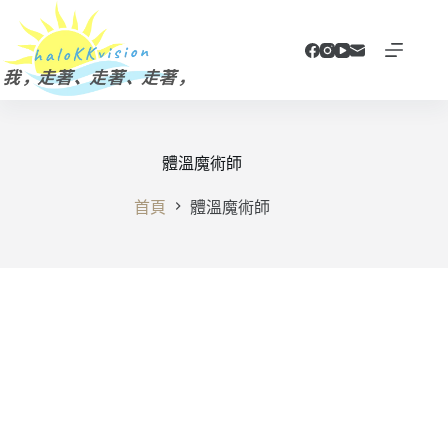
跳
至
主
要
內
容
體溫魔術師
首頁
體溫魔術師