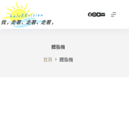
跳
至
主
要
內
容
體脂機
首頁
體脂機