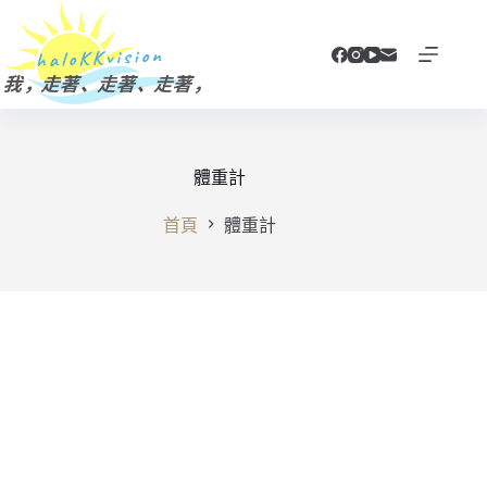
跳
至
主
要
內
容
體重計
首頁
體重計