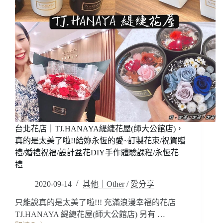
台北花店｜TJ.HANAYA緹緁花屋(師大公館店)，
真的是太美了啦!!給妳永恆的愛~訂製花束/祝賀贈
禮/婚禮祝福/設計盆花DIY手作體驗課程/永恆花
禮
2020-09-14
其他｜Other
/
愛分享
只能說真的是太美了啦!!! 充滿浪漫幸福的花店
TJ.HANAYA 緹緁花屋(師大公館店) 另有 …