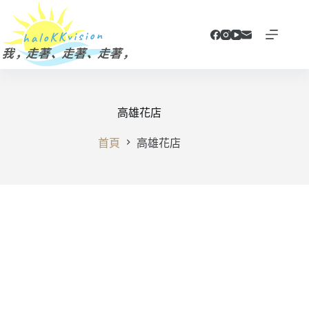
跳
至
主
要
內
容
高雄花店
首頁
高雄花店