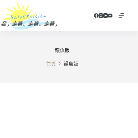
跳
至
主
要
內
容
鰻魚飯
首頁
鰻魚飯