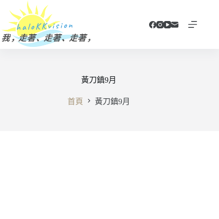
跳
至
主
要
內
容
黃刀鎮9月
首頁
黃刀鎮9月