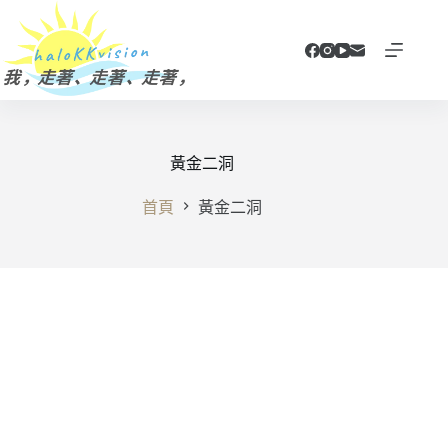
跳
至
主
要
內
容
黃金二洞
首頁
黃金二洞