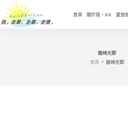
跳
至
首頁
關於我，KK
愛旅
主
要
內
容
龍崎光節
首頁
龍崎光節