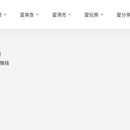
遊
愛美食
愛漂亮
愛玩樂
愛分
錢
股賺錢