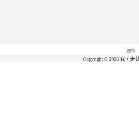
找
Copyright © 20
不
到
符
合
條
件
的
結
果