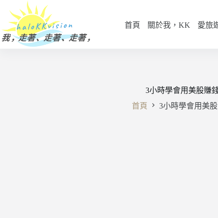
跳
至
首頁
關於我，KK
愛旅
主
要
內
容
3小時學會用美股賺
首頁
3小時學會用美