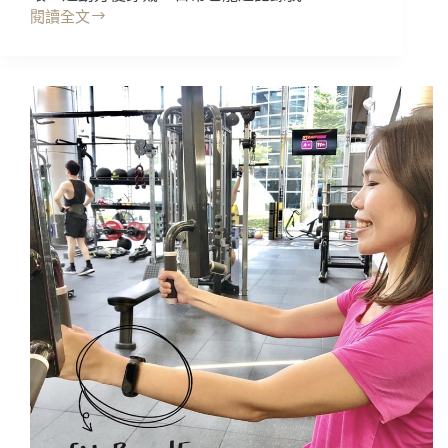
閱讀全文
開
箱
｜
Amazfit
GTS2:
無
邊
際
螢
幕
智
慧
手
錶，
質
感
升
級!!
功
能
更