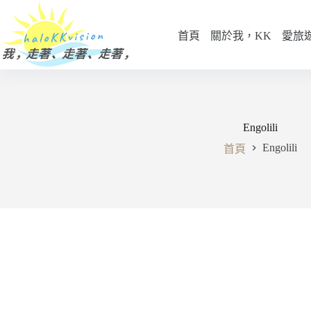
跳
至
首頁
關於我，KK
愛旅
主
要
內
容
Engolili
Engolili
首頁