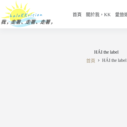
跳
至
首頁
關於我，KK
愛旅
主
要
內
容
HÁI the label
HÁI the label
首頁