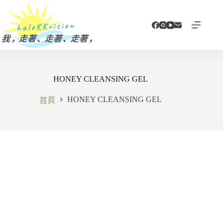
跳
至
主
要
內
容
HONEY CLEANSING GEL
HONEY CLEANSING GEL
首頁