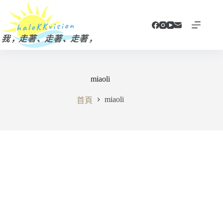
跳
至
主
要
內
容
miaoli
miaoli
首頁