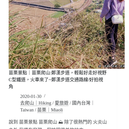
苗栗景點｜苗栗爬山:鄭漢步道，輕鬆好走好視野
C型鐵道，火車來了~鄭漢步道交通路線/好拍視
角
2020-01-30
去爬山｜Hiking
/
愛旅遊
/
國內台灣｜
Taiwan
/
苗栗｜Miaoli
說到 苗栗景點 苗栗爬山 ⛰ 除了很熱門的 火炎山