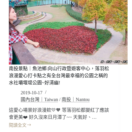
先
林，
生
由
埔
綠
里
轉
飲
紅，
料
秋
店
冬
季
節
浪
漫
南投景點｜魚池鄉:向山行政暨遊客中心，落羽松
限
浪漫愛心打卡點之有全台灣最幸福的公園之稱的
定
水社壩堰堤公園~好清幽!
美
景!
2019-10-17
國內台灣｜Taiwan
/
南投｜Nantou
這愛心場景好浪漫欸💛🧡 等落羽松都變紅了應該
會更美❤️ 好久沒來日月潭了~~ 天氣好、…
閱讀全文
南