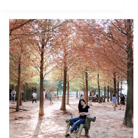
南
投
景
點
｜
網
美
打
卡
埔
里
景
點:
寶
湖
宮
天
地
堂
地
母
廟