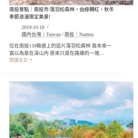
遠
南投景點｜南投市:落羽松森林，由綠轉紅，秋冬
眺
季節浪漫限定美景!
市
區
2019-10-18
美
國內台灣｜Taiwan
/
南投｜Nantou
景
~
位在南投139縣道上的這片落羽松森林 我本來一
多
直以為是在深山內 原來只是在路邊的一塊…
肉
閱讀全文
秘
南
境/
投
顛
景
倒
點
屋
｜
可
南
愛
投
美
市:
拍
落
Mr.Annona
羽
娜
松
味
森