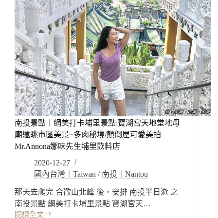
南投景點｜網美打卡埔里景點:寶湖宮天地堂地母
廟遠眺市區美景~多肉秘境/顛倒屋可愛美拍
Mr.Annona娜味先生埔里飲料店
2020-12-27
國內台灣｜Taiwan
/
南投｜Nantou
那天去爬完 合歡山北峰 後，安排 南投半日遊 之
南投景點 網美打卡埔里景點 寶湖宮天…
閱讀全文