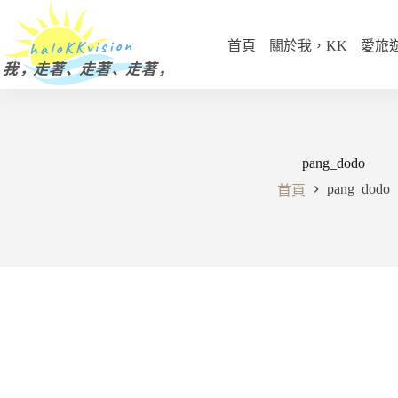
跳
至
首頁
關於我，KK
愛旅
主
要
內
容
pang_dodo
pang_dodo
首頁