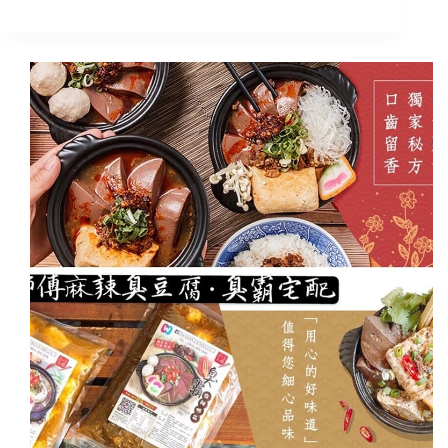
桃
園
美
食
｜
驚
嘆
號
Shock
Shock
臭
豆
腐:
真
的
有
夠
酥!!
文
青
網
美