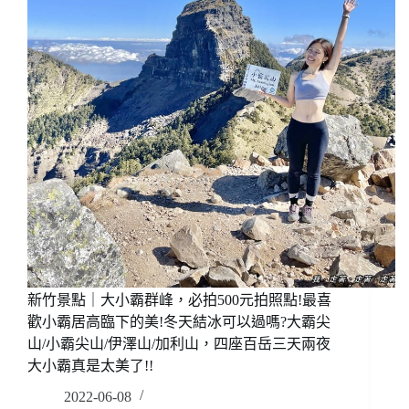
露
器，
營
輕
溯
量
溪
化
縱
好
走
攜
1L
帶
軟
收
水
納，
壺/2L,3L
爬
軟
山
水
野
袋
營
(有
露
優
營
惠
新竹景點｜大小霸群峰，必拍500元拍照點!最喜
戶
折
外
歡小霸居高臨下的美!冬天結冰可以過嗎?大霸尖
扣)
超
山/小霸尖山/伊澤山/加利山，四座百岳三天兩夜
方
大小霸真是太美了!!
便
2022-06-08
濾