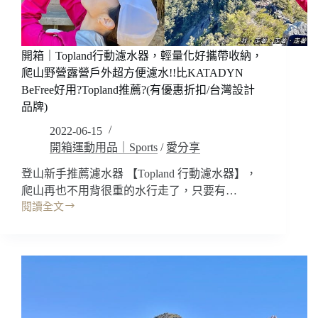
水
快
速
超
開箱｜Topland行動濾水器，輕量化好攜帶收納，
方
爬山野營露營戶外超方便濾水!!比KATADYN
便!!
BeFree好用?Topland推薦?(有優惠折扣/台灣設計
登
品牌)
山
健
2022-06-15
行
開箱運動用品｜Sports
/
愛分享
水
登山新手推薦濾水器 【Topland 行動濾水器】，
袋
吸
爬山再也不用背很重的水行走了，只要有…
管/
閱讀全文
開
輕
箱
量
｜
化
Topland
爬
行
山
動
野
濾
營
水