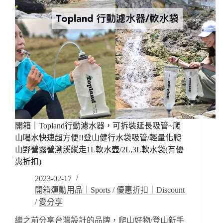
開箱｜Topland行動濾水器，可拆裝延長吸管~爬
山喝水快速超方便!!登山健行水袋吸管/輕量化爬
山野營露營溯溪縱走1L軟水壺/2L,3L軟水袋(有優
惠折扣)
2023-02-17
開箱運動用品｜Sports
/
優惠折扣｜Discount
/
愛分享
繼之前分享台灣設計的品牌，爬山好物/登山新手