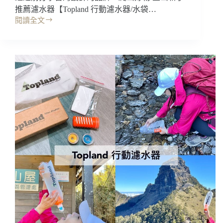
推薦濾水器【Topland 行動濾水器/水袋…
閱讀全文
開
箱
｜
Topland
行
動
濾
水
器，
可
拆
裝
延
長
吸
管
~
爬
山
喝