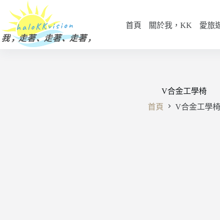
跳
至
首頁
關於我，KK
愛旅
主
要
內
容
V合金工學椅
首頁
V合金工學