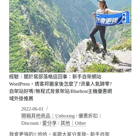
經驗｜關於寫部落格這回事：新手自架網站
WordPress，痞客邦搬家後怎麼了?流量人氣歸零?
自架站好嗎?無程式背景架站/Bluehost主機優惠網
域外掛推薦
2022-06-01
開箱其他商品｜Unboxing
/
優惠折扣｜
Discount
/
愛分享
/
其他｜Other
我會更強的!! 哈哈，來跟大家分享我~ 新手自架