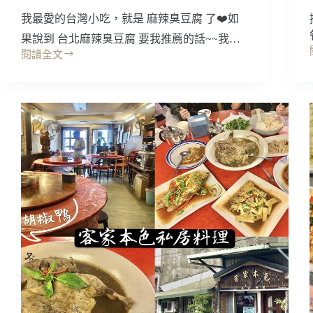
不
我最愛的台灣小吃，就是 麻辣臭豆腐 了❤️如
錯
果說到 台北麻辣臭豆腐 要我推薦的話~~我…
耶
~
閱讀全文
台
松
北
江
美
南
食
京
｜
港
禾
式
記
茶
港
餐
式
廳/
麻
松
辣
江
臭
南
豆
京
腐:
美
台
食
北
麻
辣