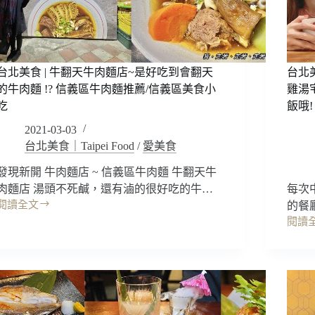
台北美食 | 牛翻天牛肉麵店~是好吃到會翻天
台北
的牛肉麵 !? 信義區牛肉麵推薦/信義區美食小
雞湯
吃
飯哦!
2021-03-03
台北美食｜Taipei Food
/
愛美食
發現新開 牛肉麵店 ~ 信義區牛肉麵 牛翻天牛
肉麵店 湯頭不死鹹，還有滷的很好吃的牛…
每次
閱讀全文
的餐
台
閱讀
北
台
美
北
食
美
食
牛
｜
翻
好
天