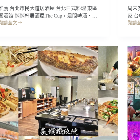
肉
單
麵
推薦 台北市民大道居酒屋 台北日式料理 東區
周末
就
推
餐酒館 悄悄杯居酒屋The Cup，是間啤酒、…
家 台
上
薦/
閱讀全文
閱讀
桌
台
台
信
~
北
中
義
要
美
美
區
好
食
食
美
好
｜
｜
食
吃
LEAH
悄
小
飯
力
悄
吃
哦!
芽，
杯
裝
居
潢
酒
歐
屋
The
風
Cup，
浪
哇
漫，
~
讓
浮
好
誇
運
調
鳥