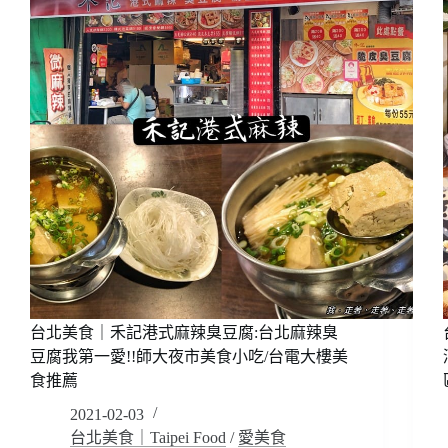
茶
餐
廳，
道
地
港
式
料
理!!
在
台
灣
也
吃
得
台北美食｜禾記港式麻辣臭豆腐:台北麻辣臭
到，
小
豆腐我第一愛!!師大夜市美食小吃/台電大樓美
炒
食推薦
熱
2021-02-03
炒
台北美食｜Taipei Food
/
愛美食
很