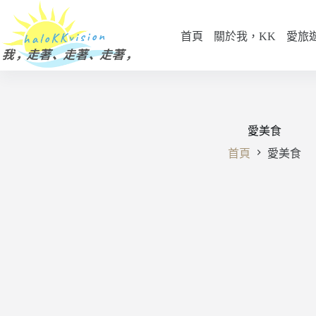
跳
至
首頁
關於我，KK
愛旅
主
要
內
容
愛美食
首頁
愛美食