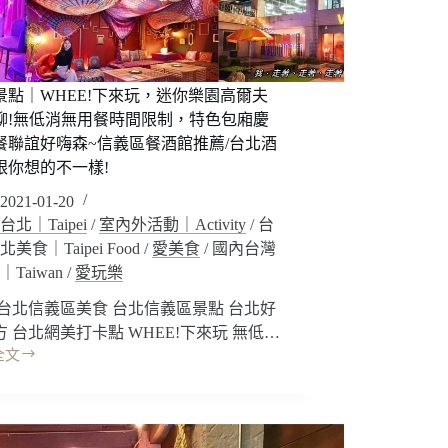
景點｜WHEE!下來玩，迷你樂園高爾夫
聊!無低消無用餐時間限制，特色包廂慶
餐聯誼好嗨森~信義區餐酒館推薦/台北酒
跟你想的不一樣!
2021-01-20
台北｜Taipei
/
室內外活動｜Activity
/
台
北美食｜Taipei Food
/
愛美食
/
國內台灣
｜Taiwan
/
愛玩樂
 台北信義區美食 台北信義區景點 台北好
方 台北網美打卡點 WHEE!下來玩 無低…
全文