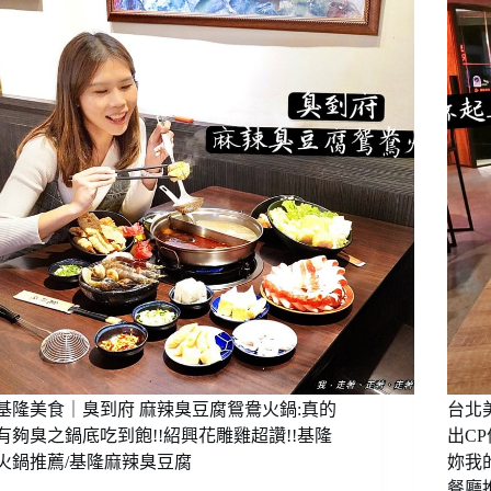
｜
鐵
WHEE
酒
茶/
板
下
館
南
燒，
來
屯
就
玩，
區
是
迷
早
這
你
午
簡
樂
餐
單
園
推
的
高
薦
味
爾
道!
夫
林
不
口
無
美
聊!
食
無
平
低
價
消
鐵
基隆美食｜臭到府 麻辣臭豆腐鴛鴦火鍋:真的
台北
無
板
用
有夠臭之鍋底吃到飽!!紹興花雕雞超讚!!基隆
出C
燒，
餐
火鍋推薦/基隆麻辣臭豆腐
妳我
飲
時
餐廳