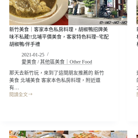
臭
豆
腐
我
新竹美食｜客家本色私房料理，胡椒鴨招牌美
第
味不私藏!!北埔平價美食，客家特色料理~宅配
一
愛!!
胡椒鴨/伴手禮
師
2021-01-25
大
愛美食
/
其他區美食｜Other Food
夜
市
那天去新竹玩，來到了這間朋友推薦的 新竹
美
美食 北埔美食 客家本色私房料理，附近還
食
有…
小
閱讀全文
吃/
新
台
竹
電
美
大
食
樓
｜
美
客
食
家