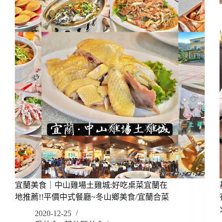
推
本
薦
色
私
房
料
理，
胡
椒
鴨
招
牌
美
味
不
私
藏!!
北
埔
宜蘭美食｜中山雞場土雞城:好吃桌菜宜蘭在
平
地推薦!!平價中式餐廳~冬山鄉美食/宜蘭合菜
價
2020-12-25
美