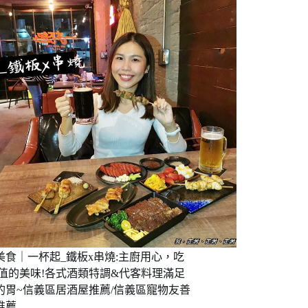
!
美食｜一杯起_鐵板x串燒:主廚用心，吃
P值的美味!各式酒類特調&代客料理滿足
的胃~信義區居酒屋推薦/信義區寵物友善
推薦