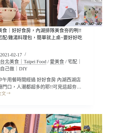
美食｜好好食房，內湖排隊美食夯的咧!!
宅配/雞湯料理包，簡單就上桌~要好好吃
2021-02-17
台北美食｜Taipei Food
/
愛美食
/
宅配｜
自己做｜DIY
中午用餐時間經過 好好食房 內湖西湖店
廳門口，人潮都超多的耶!!可見這超夯…
全文