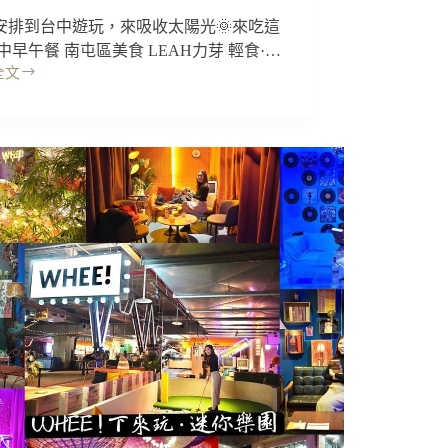
安排到台中遊玩，來吸收太陽光🌞來吃這
中早午餐 南屯區美食 LEAH力芽 輕食·…
全文