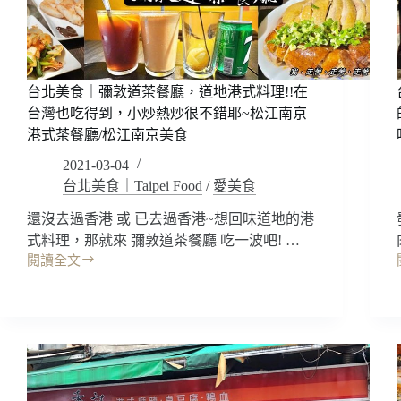
台北美食｜彌敦道茶餐廳，道地港式料理!!在
台灣也吃得到，小炒熱炒很不錯耶~松江南京
港式茶餐廳/松江南京美食
2021-03-04
台北美食｜Taipei Food
/
愛美食
還沒去過香港 或 已去過香港~想回味道地的港
式料理，那就來 彌敦道茶餐廳 吃一波吧! …
閱讀全文
台
北
美
食
|
｜
彌
敦
道