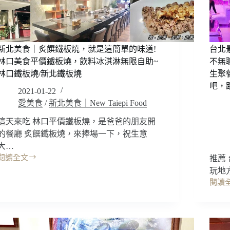
酒
帶
好
給
拍
你
好
滿
喝，
滿
新北美食｜炙饌鐵板燒，就是這簡單的味道!
台北
餐
的
林口美食平價鐵板燒，飲料冰淇淋無限自助~
不無
點
幸
林口鐵板燒/新北鐵板燒
生聚
好
運!
吧，
吃!
輕
2021-01-22
市
食
愛美食
/
新北美食｜New Taiepi Food
民
沙
大
這天來吃 林口平價鐵板燒，是爸爸的朋友開
拉
道
咖
的餐廳 炙饌鐵板燒，來捧場一下，祝生意
日
啡
大…
式
簡
閱讀全文
推薦
新
料
餐
玩地
北
理/
~
閱讀
美
東
南
台
食
區
屯
北
｜
日
區
景
炙
式
下
點
饌
餐
午