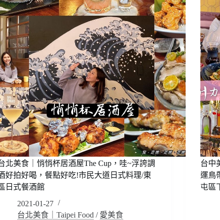
好
牛
食
肉
房，
麵
內
店
湖
~
排
是
隊
好
美
吃
食
到
夯
會
的
翻
咧!!
天
雞
的
湯
牛
宅
肉
配/
麵
台北美食｜悄悄杯居酒屋The Cup，哇~浮誇調
台中
雞
!?
酒好拍好喝，餐點好吃!市民大道日式料理/東
運鳥
湯
信
料
區日式餐酒館
屯區
義
理
區
2021-01-27
包，
牛
台北美食｜Taipei Food
/
愛美食
簡