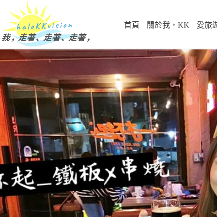
跳
至
首頁
關於我，KK
愛旅
主
要
內
容