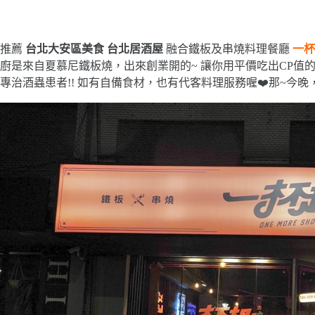
推薦
台北大安區美食 台北居酒屋
融合鐵板及串燒料理餐廳
一杯
廚是來自夏慕尼鐵板燒，出來創業開的~ 讓你用平價吃出CP值的
專治酒蟲患者!! 如有自備食材，也有代客料理服務喔❤️那~今晚