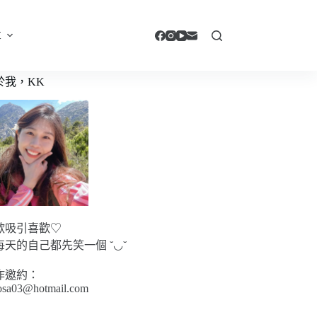
享
於我，KK
歡吸引喜歡♡
每天的自己都先笑一個 ˘◡˘
作邀約：
sa03@hotmail.com