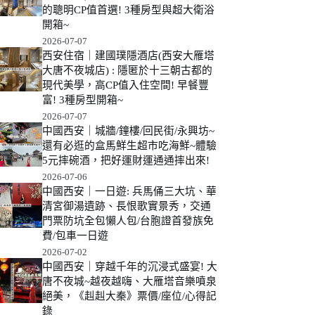
的聰明CP值首選! 3種房型與超大衛浴
開箱~
2026-07-07
西安住宿｜建國璞隱酒店(西安大雁塔
大唐不夜城店) : 隱匿於十三朝古都的
現代美學，高CP值入住空間! 早餐豐
富! 3種房型開箱~
2026-07-07
中國西安｜城牆/鐘樓/回民街/永興坊~
還有必逛的盒馬鮮生超市吃海鮮~體驗
5元摔碗酒，把好運財運通通摔出來!
2026-07-06
中國西安｜一日遊: 兵馬俑三大坑、華
清宮御湯遺跡、長恨歌實景秀，交通
門票防坑全包懶人包/台胞證首發族免
費/包車一日遊
2026-07-02
中國西安｜穿越千年的沉浸式盛宴! 大
唐不夜城~越夜越嗨、大雁塔音樂噴泉
絕美，《赳赳大秦》票價/座位/心得記
錄