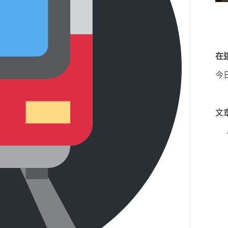
在這
今
文