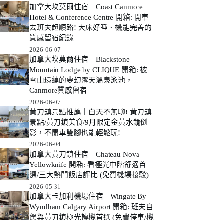
加拿大坎莫爾住宿｜Coast Canmore
Hotel & Conference Centre 開箱: 開車
去班夫超順路! 大床好睡、機能完善的
質感留宿紀錄
2026-06-07
加拿大坎莫爾住宿｜Blackstone
Mountain Lodge by CLIQUE 開箱: 被
雪山環繞的夢幻露天溫泉泳池，
Canmore質感留宿
2026-06-07
黃刀鎮景點推薦｜白天不無聊! 黃刀鎮
景點/黃刀鎮美食/9月限定金黃水鏡倒
影，不開車雙腳也能輕鬆玩!
2026-06-04
加拿大黃刀鎮住宿｜Chateau Nova
Yellowknife 開箱: 看極光中階舒適首
選/三大熱門飯店評比 (免費機場接駁)
2026-05-31
加拿大卡加利機場住宿｜Wingate By
Wyndham Calgary Airport 開箱: 班夫自
駕與黃刀鎮極光轉機首選 (免費停車/機