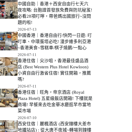
中國自助｜香港＋西安自由行七天六
夜攻略: 台胞證首發族免費與防坑秘笈!
必看28項叮嚀，帶爸媽出國旅行~沒問
題的啦!
2026-07-13
中國香港｜香港自由行/快閃一日遊: 叮
叮車、中環蛋塔必吃! 漫步維多利亞港
~香港美食~雪糕車/棋子燒鵝/一點心
2026-07-11
香港住宿｜尖沙咀，香港最佳盛品酒
店 (Best Western Plus Hotel Kowloon)
小資自由行激省住宿! 實住開箱，推薦
嗎?
2026-07-11
香港住宿｜旺角，帝京酒店 (Royal
Plaza Hotel) 五星級飯店開箱! 下樓就是
商場! 早餐來去吃金華冰廳逛早市當地
菜市場
2026-07-10
西安住宿｜麗楓酒店 (西安鐘樓大差市
地鐵站店) : 從大唐不夜城~轉場到鐘樓