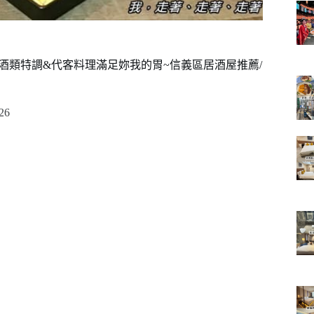
式酒類特調&代客料理滿足妳我的胃~信義區居酒屋推薦/
26