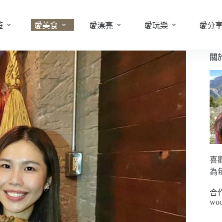
遊
愛美食
愛漂亮
愛玩樂
愛分
關
喜
為
合
woo