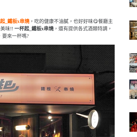
起_鐵板x串燒
，吃的健康不油膩，也好好味😋餐廳主
美味!!
一杯起_鐵板x串燒
，還有提供各式酒類特調，
，要來一杯嗎?