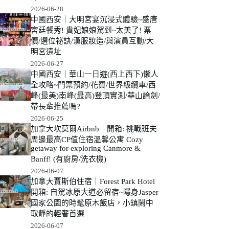
2026-06-28
中國西安｜大明宮宴沉浸式體驗~盛唐
宮廷餐秀! 貴妃娘娘駕到~太美了! 票
價/選位祕訣/漢服妝造/與演員互動/大
明宮遺址
2026-06-27
中國西安｜華山一日遊(西上西下)懶人
全攻略~門票預約/花費/世界級纜車/西
峰(最美)南峰(最高)登頂實測/華山論劍/
帶長輩推薦嗎?
2026-06-25
加拿大坎莫爾Airbnb｜開箱: 挑戰班夫
周邊最高CP值住宿溫馨公寓 Cozy
getaway for exploring Canmore &
Banff! (有廚房/洗衣機)
2026-06-07
加拿大賈斯伯住宿｜Forest Park Hotel
開箱: 自駕冰原大道必留宿~隱身Jasper
國家公園的時髦原木飯店，小鎮鬧中
取靜的輕奢首選
2026-06-07