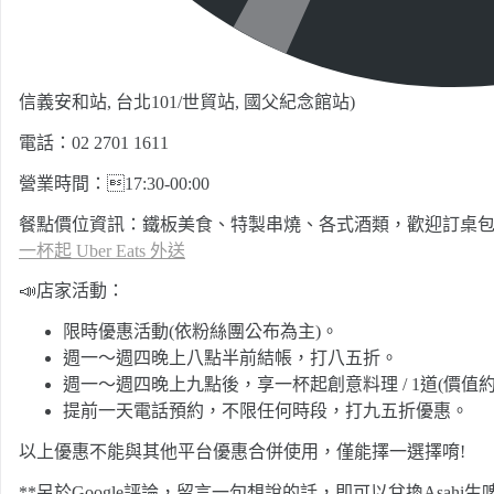
信義安和站, 台北101/世貿站, 國父紀念館站)
電話：02 2701 1611
營業時間：17:30-00:00
餐點價位資訊：鐵板美食、特製串燒、各式酒類，歡迎訂桌包
一杯起 Uber Eats 外送
📣店家活動：
限時優惠活動(依粉絲團公布為主)。
週一～週四晚上八點半前結帳，打八五折。
週一～週四晚上九點後，享一杯起創意料理 / 1道(價值約NT
提前一天電話預約，不限任何時段，打九五折優惠。
以上優惠不能與其他平台優惠合併使用，僅能擇一選擇唷!
**另於Google評論，留言一句想說的話，即可以兌換Asah